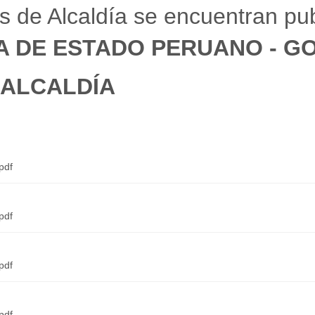
 de Alcaldía se encuentran pub
 DE ESTADO PERUANO - G
 ALCALDÍA
pdf
pdf
pdf
pdf