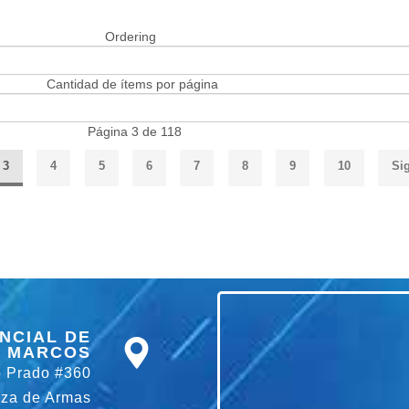
Ordering
Cantidad de ítems por página
Página 3 de 118
3
4
5
6
7
8
9
10
Si
NCIAL DE
 MARCOS
o Prado #360
aza de Armas