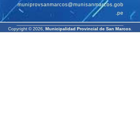
muniprovsanmarcos@munisanmarcos.gob
.pe
Copyright © 2026,
Municipalidad Provincial de San Marcos
.
Todos los derechos reservados. | Diseñado por: Oficina de
Informática MPSM.
-
-