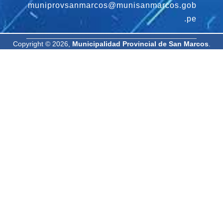
muniprovsanmarcos@munisanmarcos.gob
.pe
Copyright © 2026,
Municipalidad Provincial de San Marcos
.
Todos los derechos reservados. | Diseñado por: Oficina de
Informática MPSM.
-
-