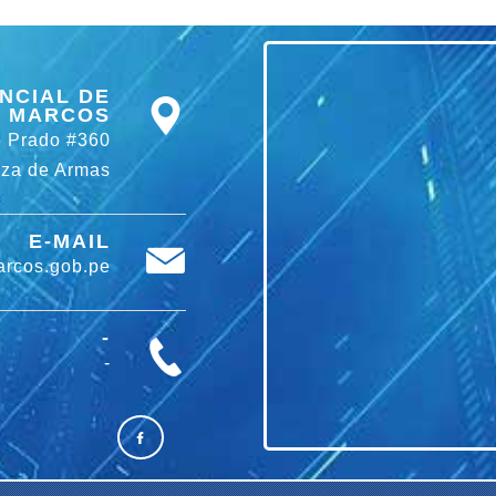
NCIAL DE
 MARCOS
o Prado #360
aza de Armas
E-MAIL
rcos.gob.pe
-
-