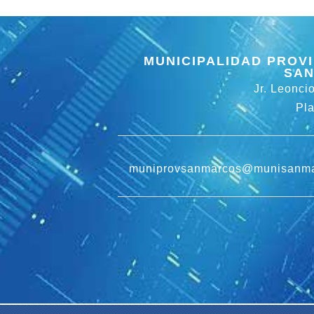
MUNICIPALIDAD PROVI
SAN
Jr. Leonci
Pl
muniprovsanmarcos@munisanma