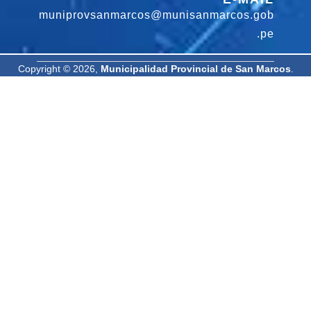
muniprovsanmarcos@munisanmarcos.gob
.pe
Copyright © 2026,
Municipalidad Provincial de San Marcos
.
Todos los derechos reservados. | Diseñado por: Oficina de
Informática MPSM.
-
-