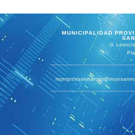
MUNICIPALIDAD PROVI
SAN
Jr. Leonci
Pl
muniprovsanmarcos@munisanma