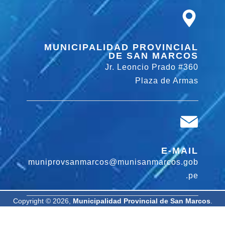
MUNICIPALIDAD PROVINCIAL
DE SAN MARCOS
Jr. Leoncio Prado #360
Plaza de Armas
E-MAIL
muniprovsanmarcos@munisanmarcos.gob
.pe
Copyright © 2026,
Municipalidad Provincial de San Marcos
.
Todos los derechos reservados. | Diseñado por: Oficina de
Informática MPSM.