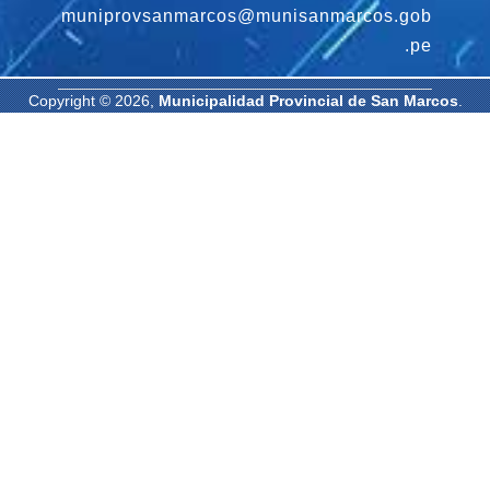
muniprovsanmarcos@munisanmarcos.gob
.pe
Copyright © 2026,
Municipalidad Provincial de San Marcos
.
Todos los derechos reservados. | Diseñado por: Oficina de
Informática MPSM.
-
-